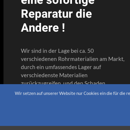
eine sofortige
Reparatur die
Andere !
Wir sind in der Lage bei ca. 50
verschiedenen Rohrmaterialien am Markt,
durch ein umfassendes Lager auf
verschiedenste Materialien
zurückzugreifen, und den Schaden
umgehend zu beheben.
Wir setzen auf unserer Website nur Cookies ein die für die 
Stillstandzeiten durch abgesperrte
Wasser- und Heizungsleitungen werden
vermieden im Privaten sowie im
Gewerbebereich - ein großer Vorteil!