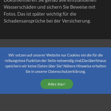
Wasserschäden und sichern Sie Beweise mit
Fotos. Das ist später wichtig für die
Schadensansprüche bei der Versicherung.
Wie kann ich einen Wasserschaden
Wir setzen auf unserer Website nur Cookies ein die für die
verhindern?
reibungslose Funktion der Seite notwendig sind.Darüberhinaus
speichern wir keine Daten über Sie! Nähere Hinweise erhalten
Sie in unserer Datenschutzerklärung.
Benutzen Sie Geräte, die Wasser führen
Alles klar!
(Waschmaschine, Spülmaschine, etc...),
nur wenn Sie Zuhause sind und sie mit
einem Aquastop ausgestattet sind.