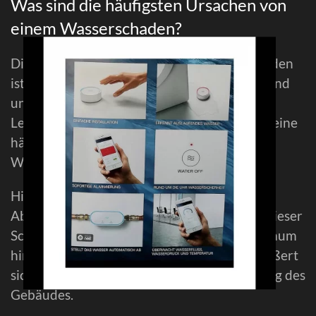
Was sind die häufigsten Ursachen von
einem Wasserschaden?
Die häufigste Ursache für einen Wasserschaden
ist der klassische Rohrbruch. Des weiteren sind
undicht gewordene Wasser- oder Heizungs-
Leitungen und Zu- oder Abwasserleitungen eine
häufige Ursache für den auftretenden
Wasserschaden.
Hinzu kommen Schäden in Folge von
Abdichtungsmängeln einer Gebäudehülle. Dieser
Schaden wirkt oft über einen längeren Zeitraum
hinweg auf die Gebäudesubstanz ein und äußert
sich letztendlich in dauerhafter Beschädigung des
Gebäudes.