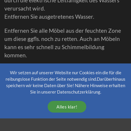
durch die elektrische Leitfähigkeit des Wassers
verursacht wird.
Entfernen Sie ausgetretenes Wasser.
Entfernen Sie alle Möbel aus der feuchten Zone
um diese ggfls. noch zu retten. Auch an Möbeln
kann es sehr schnell zu Schimmelbildung
kommen.
Dokumentieren Sie genau alle entstandenen
Wir setzen auf unserer Website nur Cookies ein die für die
Wasserschäden und sichern Sie Beweise mit
reibungslose Funktion der Seite notwendig sind.Darüberhinaus
Fotos. Das ist später wichtig für die
speichern wir keine Daten über Sie! Nähere Hinweise erhalten
Sie in unserer Datenschutzerklärung.
Schadensansprüche bei der Versicherung.
Alles klar!